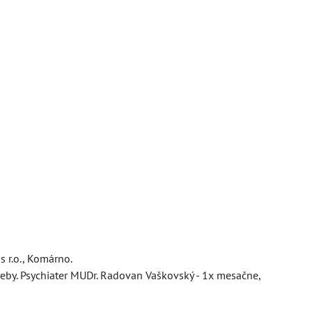
s r.o., Komárno.
reby. Psychiater MUDr. Radovan Vaškovský - 1x mesačne,