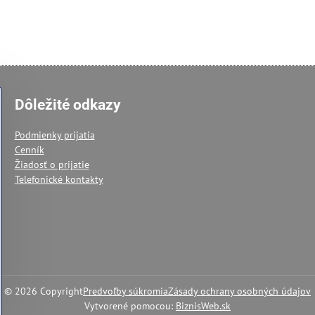
Dôležité odkazy
Podmienky prijatia
Cenník
Žiadosť o prijatie
Telefonické kontakty
©
2026
Copyright
Predvoľby súkromia
Zásady ochrany osobných údajov
Vytvorené pomocou:
BiznisWeb.sk