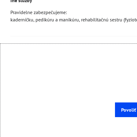
Iné služby
Pravidelne zabezpečujeme:
kaderníčku, pedikúru a manikúru, rehabilitačnú sestru (fyziot
Povoliť