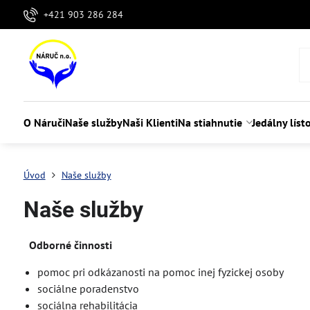
+421 903 286 284
O Náruči
Naše služby
Naši Klienti
Na stiahnutie
Jedálny líst
Úvod
Naše služby
Naše služby
Odborné činnosti
pomoc pri odkázanosti na pomoc inej fyzickej osoby
sociálne poradenstvo
sociálna rehabilitácia