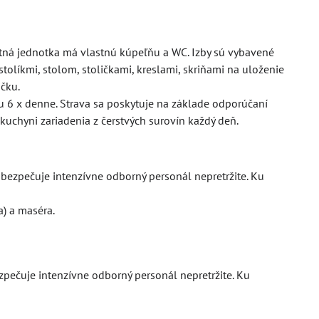
tná jednotka má vlastnú kúpeľňu a WC. Izby sú vybavené
tolíkmi, stolom, stoličkami, kreslami, skriňami na uloženie
ičku.
vu 6 x denne. Strava sa poskytuje na základe odporúčaní
 kuchyni zariadenia z čerstvých surovín každý deň.
bezpečuje intenzívne odborný personál nepretržite. Ku
a) a maséra.
pečuje intenzívne odborný personál nepretržite. Ku