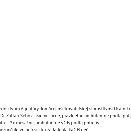
edníctvom Agentúry domácej ošetrovateľskej starostlivosti Kalmia 
UDr. Zoltán Sebök - 8x mesačne, pravidelne ambulantne podľa pot
váth – 2x mesačne, ambulantne vždy podľa potreby
ezpečuje vrchná sestra zariadenia každý deň.