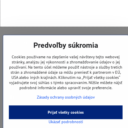
Kontakty
Predvoľby súkromia
Zváračská 2678/19A, 945 01 Komárno
Cookies používame na zlepšenie vašej návštevy tejto webovej
stránky, analýzu jej výkonnosti a zhromažďovanie údajov o jej
používaní. Na tento účel môžeme použiť nástroje a služby tretích
+421 903 286 284
strán a zhromaždené údaje sa môžu preniesť k partnerom v EÚ,
USA alebo iných krajinách. Kliknutím na „Prijať všetky cookies“
vyjadrujete svoj súhlas s týmto spracovaním. Nižšie môžete nájsť
Sledujte nás na sociálnych sieťach
podrobné informácie alebo upraviť svoje preferencie.
Facebook
Zásady ochrany osobných údajov
Prijať všetky cookies
Ukázať podrobnosti