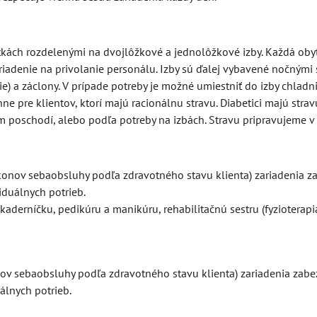
tkách rozdelenými na dvojlôžkové a jednolôžkové izby. Každá oby
riadenie na privolanie personálu. Izby sú ďalej vybavené nočnými s
e) a záclony. V prípade potreby je možné umiestniť do izby chladn
e pre klientov, ktorí majú racionálnu stravu. Diabetici majú stra
dom poschodí, alebo podľa potreby na izbách. Stravu pripravujeme v
konov sebaobsluhy podľa zdravotného stavu klienta) zariadenia za
iduálnych potrieb.
aderníčku, pedikúru a manikúru, rehabilitačnú sestru (fyzioterapi
ov sebaobsluhy podľa zdravotného stavu klienta) zariadenia zabez
álnych potrieb.