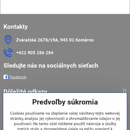
Kontakty
Zváračská 2678/19A, 945 01 Komárno
+421 903 286 284
Sledujte nás na sociálnych sieťach
Facebook
Dôležité odkazy
Predvoľby súkromia
Zavoláme Vám späť
Cookies používame na zlepšenie vašej návštevy tejto webovej
stránky, analýzu jej výkonnosti a zhromažďovanie údajov o jej
Váš telefón
*
používaní. Na tento účel môžeme použiť nástroje a služby
tretích strán a zhromaždené údaje sa môžu preniesť k