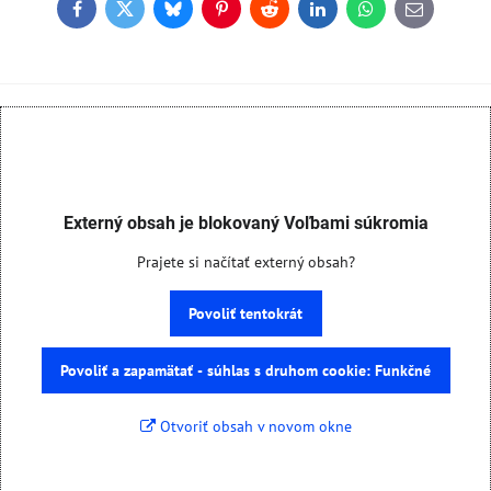
Facebook
Twitter
Bluesky
Pinterest
Reddit
LinkedIn
WhatsApp
E-
mail
Externý obsah je blokovaný Voľbami súkromia
Prajete si načítať externý obsah?
Povoliť tentokrát
Povoliť a zapamätať - súhlas s druhom cookie: Funkčné
Otvoriť obsah v novom okne