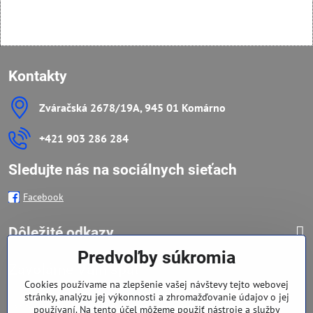
Kontakty
Zváračská 2678/19A, 945 01 Komárno
+421 903 286 284
Sledujte nás na sociálnych sieťach
Facebook
Dôležité odkazy
Predvoľby súkromia
Zavoláme Vám späť
Cookies používame na zlepšenie vašej návštevy tejto webovej
stránky, analýzu jej výkonnosti a zhromažďovanie údajov o jej
Váš telefón
*
používaní. Na tento účel môžeme použiť nástroje a služby