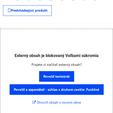
mail
Predchádzajúci produkt
Externý obsah je blokovaný Voľbami súkromia
Prajete si načítať externý obsah?
Povoliť tentokrát
Povoliť a zapamätať - súhlas s druhom cookie: Funkčné
Otvoriť obsah v novom okne