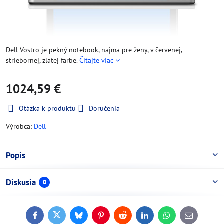
Dell Vostro je pekný notebook, najmä pre ženy, v červenej,
striebornej, zlatej farbe.
Čítajte viac
1024,59 €
Otázka k produktu
Doručenia
Výrobca:
Dell
Popis
Diskusia
0
Facebook
Twitter
Bluesky
Pinterest
Reddit
LinkedIn
WhatsApp
E-